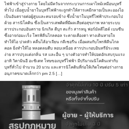
ไฟฟ้าเข้าสู่ร่างกาย โดยไม่มีควันจากกระบวนการเผาไหม้เหมือนบุหรี่
ทั่วไป เมื่อสูบน้ำยาในบุหรี่ไฟฟ้าจะถูกทำให้สารเคมีกลายเป็นละอองไอ
เป็นอันตรายต่อผู้สูบและคนรอบข้าง ซึ่งน้ำยาในบุหรี่ไฟฟ้าประกอบไป
ด้วย สารนิโคติน ซึ่งเป็นสารเสพติดที่มีผลเสียต่อสุขภาพ หลายระบบ
สารประกอบอันตราย นิกเกิล ดีบุก ตะกั่ว สารหนู ฟอร์มัลดีไฮด์ เบนซีน
ซึ่งอาจก่อมะเร็ง โพรพิลีนไกลคอล ระคายเคืองตา ทางเดินหายใจ
ทำให้ไอ ปวดหัว คลื่นไส้อาเจียน กลีเซอรีน เมื่อผสมกับโพรพิลีนไกล
คอล ยิ่งทำให้ไอ หลอดลมตีบ หอบเหนื่อย สารประกอบอินทรีย์ระเหย
ง่าย สารปรุงแต่งกลิ่น รส และอื่น ๆ บางตัวอาจทำให้ปอดอักเสบรุนแรง
อาทิ วิตามินอี อะซิเตท โทษของบุหรี่ไฟฟ้า มีปริมาณนิโคตินเท่ากับ
บุหรี่ทั่วไป จำนวน 20 มวน และสารนิโคตินที่ก่อให้เกิดโทษต่อร่างกาย
อนุภาคขนาดเล็กกว่า pm 2.5 […]