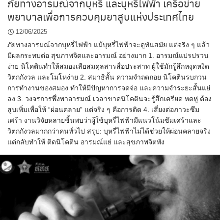
ภัยทางอารมณ์จากบุหรี่ และบุหรี่ไฟฟ้า เครือข่าย
พยาบาลเพื่อการควบคุมยาสูบแห่งประเทศไทย
12/06/2025
ภัยทางอารมณ์จากบุหรี่ไฟฟ้า แม้บุหรี่ไฟฟ้าจะดูทันสมัย แต่จริง ๆ แล้ว
มีผลกระทบต่อ สุขภาพจิตและอารมณ์ อย่างมาก 1. อารมณ์แปรปรวน
ง่าย นิโคตินทำให้สมองเสียสมดุลสารสื่อประสาท ผู้ใช้มักรู้สึกหงุดหงิด
วิตกกังวล และโมโหง่าย 2. สมาธิสั้น ความจำถดถอย นิโคตินรบกวน
การทำงานของสมอง ทำให้มีปัญหาการจดจ่อ และความจำระยะสั้นแย่
ลง 3. วงจรการพึ่งพาอารมณ์ เวลาขาดนิโคตินจะรู้สึกเครียด หดหู่ ต้อง
สูบเพิ่มเพื่อให้ “ผ่อนคลาย” แต่จริง ๆ คือการติด 4. เสี่ยงต่อภาวะซึม
เศร้า งานวิจัยหลายชิ้นพบว่าผู้ใช้บุหรี่ไฟฟ้ามีแนวโน้มซึมเศร้าและ
วิตกกังวลมากกว่าคนทั่วไป สรุป: บุหรี่ไฟฟ้าไม่ได้ช่วยให้ผ่อนคลายจริง
แต่กลับทำให้ ติดนิโคติน อารมณ์แย่ และสุขภาพจิตพัง