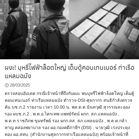
ผงะ! บุหรี่ไฟฟ้าล็อตใหญ่ เต็มตู้คอนเทนเนอร์ ท่าเรือ
แหลมฉบัง
28/03/2025
ตรวจสอบอัปเดต กรณีเจ้าหน้าที่ถึงกับผงะ พบบุหรี่ไฟฟ้าล็อตใหญ่ เต็มตู้
คอนเทนเนอร์ ท่าเรือแหลมฉบัง ตำรวจ-DSI-ศุลกากร สนธิกำลังตรวจ
ค้น บช.ภ.2 รายงาน เวลา 10.00 น. พล.ต.ต.นันทวุฒิ สุวรรณละออง
รอง ผบช.ภ.2 , พ.ต.อ.ไตรเทพ แพทย์รัตน์ ผกก. สภ.แหลมฉบัง ,
พ.ต.ท.ราชภิภพ ขุมทรัพย์ รอง ผกก.สส. สภ.แหลมฉบัง , พ.ต.ต.กล้า
หาญ คล่องพยาบาล รอง ผอ.กองคดีภาษีฯ (DSI) , นายวุฒิ เร่งประดุง
ทอง ผอ.สทบ. (สำนักงานศุลกากรท่าเรือแหลมฉบัง) พร้อมเจ้าหน้าที่